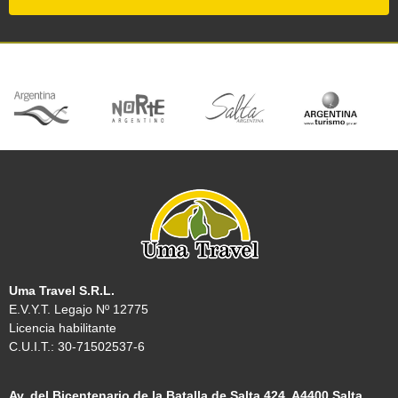
Uma Travel S.R.L.
E.V.Y.T. Legajo Nº 12775
Licencia habilitante
C.U.I.T.: 30-71502537-6
Av. del Bicentenario de la Batalla de Salta 424, A4400 Salta