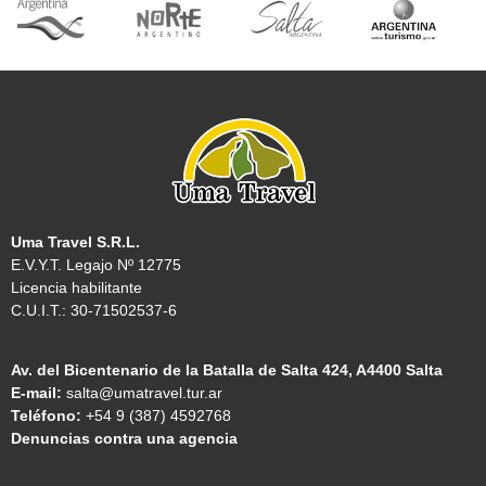
Uma Travel S.R.L.
E.V.Y.T. Legajo Nº 12775
Licencia habilitante
C.U.I.T.: 30-71502537-6
Av. del Bicentenario de la Batalla de Salta 424, A4400 Salta
E-mail:
salta@umatravel.tur.ar
Teléfono:
+54 9 (387) 4592768
Denuncias contra una agencia