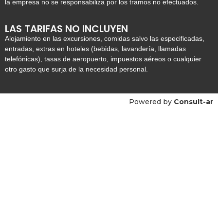
la empresa no se responsabiliza por los tramos no efectuados.
LAS TARIFAS NO INCLUYEN
Alojamiento en las excursiones, comidas salvo las especificadas,
entradas, extras en hoteles (bebidas, lavandería, llamadas
telefónicas), tasas de aeropuerto, impuestos aéreos o cualquier
otro gasto que surja de la necesidad personal.
Powered by
Consult-ar