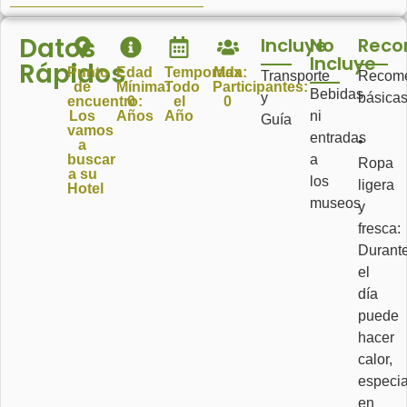
Datos
Incluye
No
Reco
Incluye
Rápidos
Punto
Edad
Temporada:
Max
Transporte
Recome
de
Mínima:
Todo
Participantes:
Bebidas
y
básicas
encuentro:
0
el
0
Los
Años
Año
ni
Guía
vamos
entradas
•
a
buscar
a
Ropa
a su
los
ligera
Hotel
museos
y
fresca:
Durant
el
día
puede
hacer
calor,
especi
en