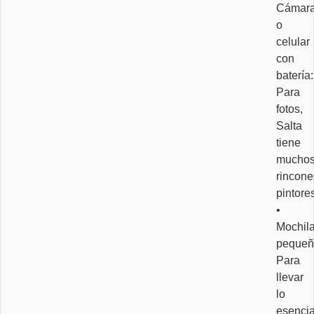
Cámar
o
celular
con
batería:
Para
fotos,
Salta
tiene
mucho
rincone
pintore
•
Mochil
pequeñ
Para
llevar
lo
esencia