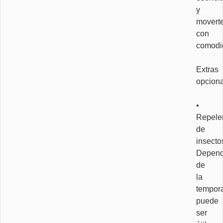
y
movert
con
comodi
Extras
opciona
•
Repele
de
insecto
Depend
de
la
tempor
puede
ser