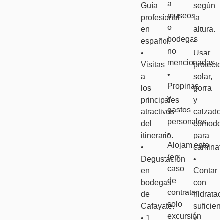
a
Guía
según
museos
profesional
la
o
en
altura.
bodegas
español.
•
no
•
Usar
mencionadas.
Visitas
protect
•
a
solar,
Propinas
los
gorra
y
principales
y
gastos
atractivos
calzad
personales.
del
cómod
•
itinerario.
para
Alojamiento
•
caminat
(en
Degustación
•
caso
en
Contar
de
bodegas
con
contratar
de
hidrata
solo
Cafayate.
suficie
excursión
• 1
y