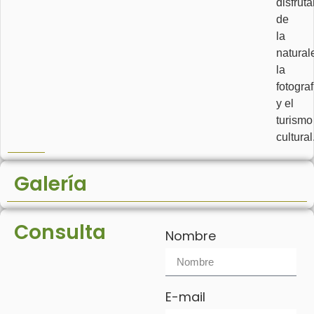
disfruta
de
la
natural
la
fotograf
y el
turismo
cultural
Galería
Consulta
Nombre
E-mail