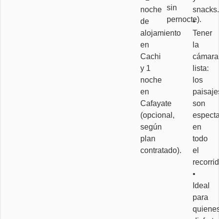
sin
noche
snacks.
pernocte).
de
•
alojamiento
Tener
en
la
Cachi
cámara
y 1
lista:
noche
los
en
paisaje
Cafayate
son
(opcional,
especta
según
en
plan
todo
contratado).
el
recorrid
•
Ideal
para
quiene