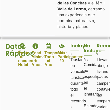
de las Conchas
y el fértil
Valle de Lerma
, cerrando
una experiencia que
combina naturaleza,
historia y placer.
Datos
Incluye
No
Reco
Incluye
Rápidos
Punto
Edad
Temporada:
Max
•
•
de
Mínima:
Todo
Participantes:
•
Traslados
Llevar
encuentro:
0
el
20
Hotel
Años
Año
Comidas
en
abrigo
no
vehículo
liviano
especificadas
turístico
y
en
durante
camper
el
todo
cortavi
itinerario.
el
las
•
recorrido.
tempera
Entradas
•
varían